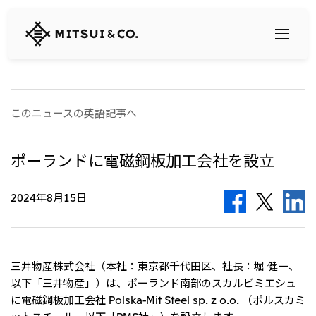
三
井
物
産
株
式
Search
会
このニュースの英語記事へ
社
360° business innovation
ポーランドに電磁鋼板加工会社を設立
トップ
2024年8月15日
三井物産ブランド・プロジェクト
会社情報
ソーシャルメディア公式アカウント一覧​
コンテンツ一覧
トップ
社長メッセージ
三井物産株式会社（本社：東京都千代田区、社長：堀 健一、
リリース
三井物産について
以下「三井物産」）は、ポーランド南部のスカルビミエシュ
三井物産の事業
会社概要
に電磁鋼板加工会社 Polska-Mit Steel sp. z o.o. （ポルスカミ
トップ
経営理念
What's New
ットスチール、以下「PMS社」）を設立します。