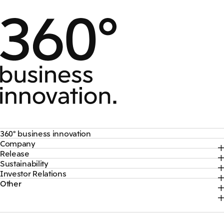
360° business innovation
Company
トップ
Release
トップ
三井物産ブランド・プロジェクト
Sustainability
トップ
社長メッセージ
ソーシャルメディア公式アカウント一覧​
Investor Relations
トップ
2026年
三井物産について
コンテンツ一覧
Other
トップ
サステナビリティ最新情報
2025年
三井物産の事業
採用情報
IR最新情報
トップコミットメント
2024年
脱炭素ソリューションサイト
経営方針・戦略
サステナビリティ経営
2023年
株式会社三井物産戦略研究所
財務・業績情報
Environment
2022年