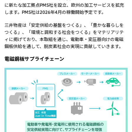
北米
に新たな加工拠点PMS社を設立、欧州の加工サービスを拡充
決算短信・決算情報
統合報告書
します。PMS社は2026年4月の稼働開始予定です。
米国三井物産株式会社
サステナビリティレポー
統合報告書
2026.8.4
適時開示
ト
カナダ三井物産株式会社
2027年3月期第1四半期決算
三井物産は「安定供給の基盤をつくる」、「豊かな暮らしを
つくる」、「環境と調和する社会をつくる」をマテリアリテ
ィに掲げており、本取組を通じ、電動車・変圧器向けの電磁
中南米
2026.8.4
鋼板供給を通して、脱炭素社会の実現に貢献していきます。
2027年3月期第1四半期決算説明会を開催しました
メキシコ三井物産有限会社
電磁鋼板サプライチェーン
チリ三井物産有限会社
ブラジル三井物産株式会社
2026.8.4
適時開示
従業員向け株式報酬制度の継続
欧州
欧州三井物産株式会社
2026.8.4
適時開示
ドイツ三井物産有限会社
2027年3月期第1四半期決算
ベネルックス三井物産株式会社
イタリア三井物産株式会社