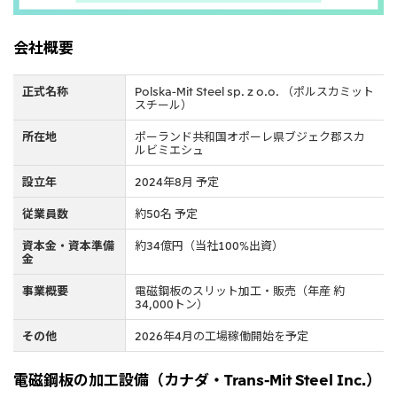
CIS
会社概要
三井物産モスクワ有限会社
正式名称
Polska-Mit Steel sp. z o.o. （ポルスカミット
アジア
スチール）
アジア・大洋州三井物産株式会社
所在地
ポーランド共和国オポーレ県ブジェク郡スカ
ルビミエシュ
タイ国三井物産株式会社
設立年
2024年8月 予定
インドネシア 三井物産株式会社
従業員数
約50名 予定
韓国三井物産株式会社
資本金・資本準備
約34億円（当社100%出資）
三井物産（中国）有限公司
金
三井物産（上海）貿易有限公司
事業概要
電磁鋼板のスリット加工・販売（年産 約
34,000トン）
三井物産（広東）貿易有限公司
その他
2026年4月の工場稼働開始を予定
三井物産（香港）有限公司
台湾三井物産股份有限公司
電磁鋼板の加工設備（カナダ・Trans-Mit Steel Inc.）