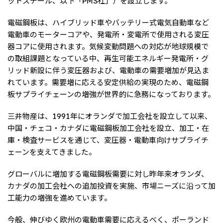
リーダーシップチーム・役員一覧
サステナビリティ
重要なお知らせ
国内・海外拠点
トピックス
モロッコで、世界で、タン
八代 侑輝
電磁鋼板は、ハイブリッド車やバッテリー式電気自動車など
事業本部紹介
2026年
パク質バリューチェーン
トップ
電動車のモーターコアや、発電所・変電所で使用される変圧
コーポレート・ガバナンス
2025年
を
サステナビリティ最新情報
三井物産のDX
器コアに使用されます。気候変動問題への対応が地球規模で
2024年
投資家情報
トップコミットメント
三井物産の人材マネジメント
2023年
の取組課題となっている中、再生可能エネルギー発電所・グ
サステナビリティ経営
ライブラリー
2022年
Environment
リッド新設に伴う変圧器および、電動車の需要増加が見込ま
トップ
2021年
Social
れています。需要増に応える安定供給の実現のため、電磁鋼
IR最新情報
2020年
Governance
Careers
経営方針・戦略
板サプライチェーンの増強が世界的に急務になっております。
2019年
マテリアリティ
財務・業績情報
2018年
イニシアティブへの参画
IR資料室
トップ
三井物産は、1991年にオランダで加工会社を設立して以来、
三井物産の人材マネジメント
IR説明会
三井物産について
すべては、志からはじま
三井物産の森
中国・チェコ・カナダに電磁鋼板加工会社を設立、加工・在
個人株主・投資家の皆様へ
Network Website
採用情報
る。
社会貢献活動
株主・株式基本情報
庫・検査サービスを通じて、変圧器・電動車向けサプライチ
本店新卒採用・キャリア採用
ライブラリー
会社案内
会社紹介映像
IRカレンダー
ェーンを支えてきました。
グループ会社採用情報
2026.8.4
適時開示
「三井物産の森」LEAPアプローチ
トップ
IRサポート
TCFDに基づく情報開示
従業員向け株式報酬制度の継続
Social Media
グローバルに増加する電磁鋼板需要に対し昨年来オランダ、
日本
カナダの加工会社への追加投資を実施、市場ニーズに沿って加
Instagram
Twitter
Facebook
LinkedIn
Youtube
工能力の増強を進めています。
2026.8.4
リリース
三井物産株式会社（本店）
令和8年熊本地震被害に対する支援について
今般、伸びゆく欧州の電動車需要に応えるべく、ポーランド