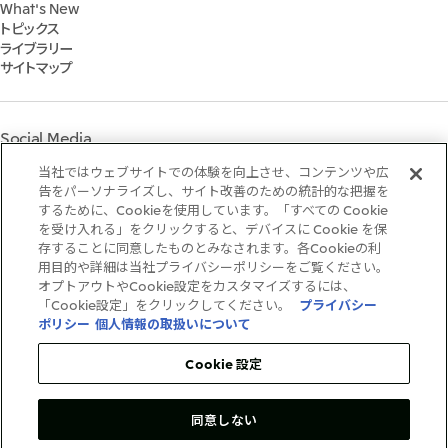
三井グループ350周年記念事業サイト
What's New
IR資料室
Social
トピックス
IR説明会
Governance
ライブラリー
個人株主・投資家の皆様へ
マテリアリティ
サイトマップ
株主・株式基本情報
イニシアティブへの参画
IRカレンダー
三井物産の人材マネジメント
IRサポート
三井物産の森
Social Media
社会貢献活動
ライブラリー
当社ではウェブサイトでの体験を向上させ、コンテンツや広
Instagram
Twitter
Facebook
LinkedIn
Youtube
「三井物産の森」LEAPアプローチ
告をパーソナライズし、サイト改善のための統計的な把握を
するために、Cookieを使用しています。「すべての Cookie
TCFDに基づく情報開示
を受け入れる」をクリックすると、デバイスに Cookie を保
存することに同意したものとみなされます。各Cookieの利
ご利用条件
用目的や詳細は当社プライバシーポリシーをご覧ください。
推奨環境
オプトアウトやCookie設定をカスタマイズするには、
個人情報保護方針
「Cookie設定」をクリックしてください。
プライバシー
情報セキュリティ方針
ポリシー
個人情報の取扱いについて
ソーシャルメディア利用規約
お問い合わせ
Cookie 設定
同意しない
Copyright©1996-2026Mitsui&Co.,Ltd.