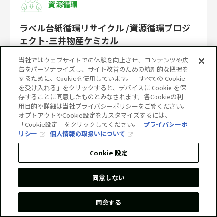
資源循環
ラベル台紙循環リサイクル /資源循環プロジ
ェクト-三井物産ケミカル
当社ではウェブサイトでの体験を向上させ、コンテンツや広
告をパーソナライズし、サイト改善のための統計的な把握を
するために、Cookieを使用しています。「すべての Cookie
を受け入れる」をクリックすると、デバイスに Cookie を保
存することに同意したものとみなされます。各Cookieの利
用目的や詳細は当社プライバシーポリシーをご覧ください。
オプトアウトやCookie設定をカスタマイズするには、
「Cookie設定」をクリックしてください。
プライバシーポ
リシー
個人情報の取扱いについて
Cookie 設定
同意しない
資源循環
同意する
古紙循環リサイクル /三井物産パッケージ