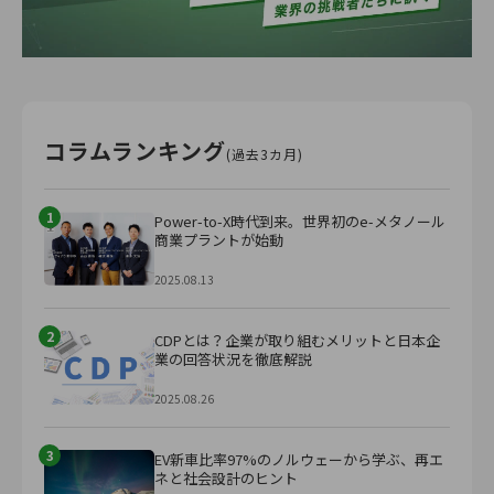
コラムランキング
(過去3カ月)
1
Power-to-X時代到来。世界初のe-メタノール
商業プラントが始動
2025.08.13
2
CDPとは？企業が取り組むメリットと日本企
業の回答状況を徹底解説
2025.08.26
3
EV新車比率97%のノルウェーから学ぶ、再エ
ネと社会設計のヒント