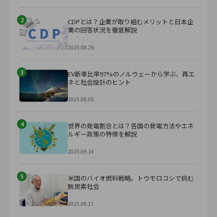
2
CDPとは？企業が取り組むメリットと日本企
業の回答状況を徹底解説
2025.08.26
3
EV新車比率97%のノルウェーから学ぶ、再エ
ネと社会設計のヒント
2025.08.05
4
世界の発電割合とは？各国の発電方法やエネ
ルギー政策の特徴を解説
2025.09.24
5
米国のバイオ燃料戦略。トウモロコシで挑む
脱炭素社会
2025.09.17