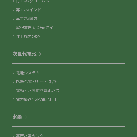
再エネ/グローバル
再エネ/インド
再エネ/国内
屋根置き太陽光/タイ
洋上風力O&M
次世代電池
電池システム
EV総合電池サービス/仏
電動・水素燃料電池バス
電力最適化/EV電池利用
水素
高圧水素タンク