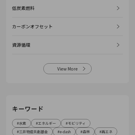
低炭素燃料
カーボンオフセット
資源循環
View More
キーワード
水素
エネルギー
モビリティ
三井物産共創基金
e-dash
森林
再エネ