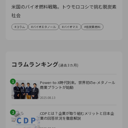
米国のバイオ燃料戦略。トウモロコシで挑む脱炭素
社会
コラム
バイオエタノール
バイオマス
低炭素燃料
コラムランキング
(過去3カ月)
1
Power-to-X時代到来。世界初のe-メタノール
商業プラントが始動
2025.08.13
2
CDPとは？企業が取り組むメリットと日本企
業の回答状況を徹底解説