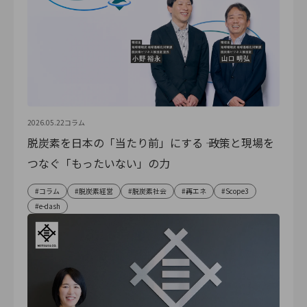
2026.05.22
コラム
脱炭素を日本の「当たり前」にする ―― 政策と現場を
つなぐ「もったいない」の力
コラム
脱炭素経営
脱炭素社会
再エネ
Scope3
e-dash