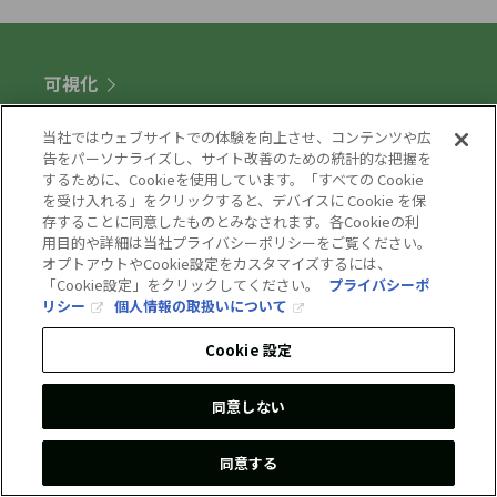
可視化
当社ではウェブサイトでの体験を向上させ、コンテンツや広
事業所単位/e-dash
告をパーソナライズし、サイト改善のための統計的な把握を
するために、Cookieを使用しています。「すべての Cookie
製品単位/e-dash CFP
を受け入れる」をクリックすると、デバイスに Cookie を保
生活者向け/Earth hacks
存することに同意したものとみなされます。各Cookieの利
用目的や詳細は当社プライバシーポリシーをご覧ください。
人流分析/GEOTRA
オプトアウトやCookie設定をカスタマイズするには、
プラント設備最適化/Aura
「Cookie設定」をクリックしてください。
プライバシーポ
リシー
個人情報の取扱いについて
設備最適化
Cookie 設定
同意しない
空調最適化/サブスク型
空調最適化/クラウド型
同意する
施設管理最適化