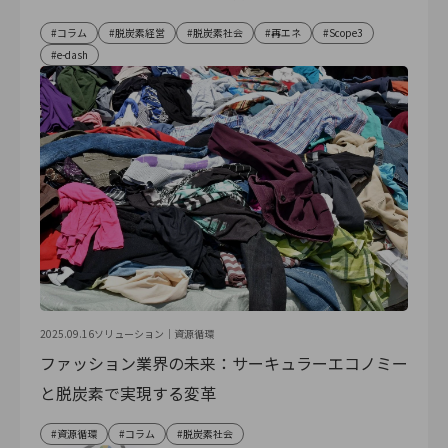
コラム
脱炭素経営
脱炭素社会
再エネ
Scope3
e-dash
2025.09.16
ソリューション｜
資源循環
ファッション業界の未来：サーキュラーエコノミー
と脱炭素で実現する変革
資源循環
コラム
脱炭素社会