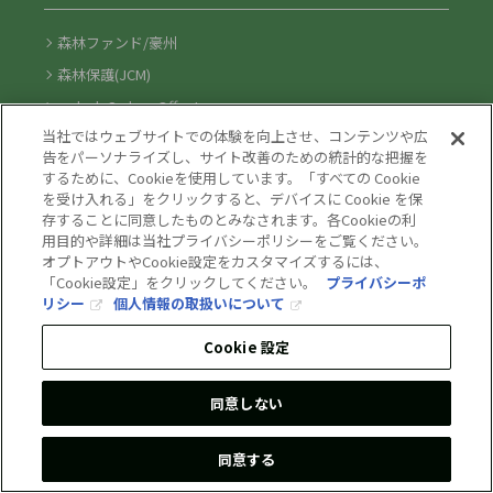
森林ファンド/豪州
森林保護(JCM)
e-dash Carbon Offset
当社ではウェブサイトでの体験を向上させ、コンテンツや広
大気中のCO2直接回収(DAC)
告をパーソナライズし、サイト改善のための統計的な把握を
するために、Cookieを使用しています。「すべての Cookie
資源循環
を受け入れる」をクリックすると、デバイスに Cookie を保
存することに同意したものとみなされます。各Cookieの利
用目的や詳細は当社プライバシーポリシーをご覧ください。
オプトアウトやCookie設定をカスタマイズするには、
非鉄金属リサイクル
「Cookie設定」をクリックしてください。
プライバシーポ
リサイクルPET樹脂
リシー
個人情報の取扱いについて
再生ポリプロピレン
Cookie 設定
バイオマス(ライス)レジン
自動車構造材設計
同意しない
ラベル台紙リサイクル
同意する
古紙循環リサイクル
紙コップリサイクル