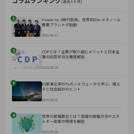
コラムランキング
(過去3カ月)
1
Power-to-X時代到来。世界初のe-メタノール
商業プラントが始動
2025.08.13
2
CDPとは？企業が取り組むメリットと日本企
業の回答状況を徹底解説
2025.08.26
3
EV新車比率97%のノルウェーから学ぶ、再エ
ネと社会設計のヒント
2025.08.05
4
世界の発電割合とは？各国の発電方法やエネ
ルギー政策の特徴を解説
2025.09.24