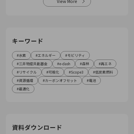
View More
キーワード
水素
エネルギー
モビリティ
三井物産共創基金
e-dash
森林
再エネ
リサイクル
可視化
Scope3
低炭素燃料
資源循環
カーボンオフセット
電池
最適化
資料ダウンロード