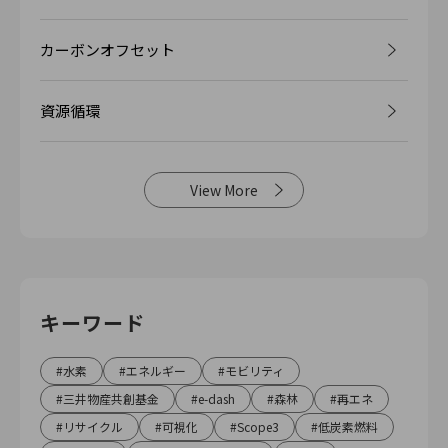
カーボンオフセット
資源循環
View More
キーワード
水素
エネルギー
モビリティ
三井物産共創基金
e-dash
森林
再エネ
リサイクル
可視化
Scope3
低炭素燃料