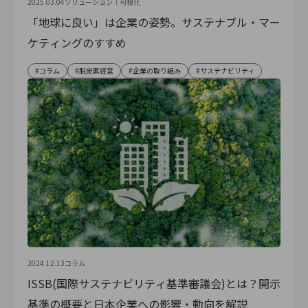
2025.03.04
ソリューション｜
可視化
「地球に良い」は企業の姿勢。サステナブル・マー
ケティングのすすめ
コラム
脱炭素経営
企業の取り組み
サステナビリティ
2024.12.13
コラム
ISSB(国際サステナビリティ基準審議会)とは？開示
基準の概要と日本企業への影響・動向を解説