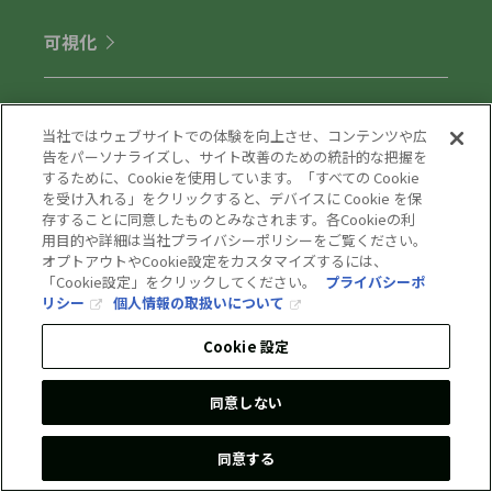
可視化
事業所単位/e-dash
当社ではウェブサイトでの体験を向上させ、コンテンツや広
製品単位/e-dash CFP
告をパーソナライズし、サイト改善のための統計的な把握を
生活者向け/Earth hacks
するために、Cookieを使用しています。「すべての Cookie
を受け入れる」をクリックすると、デバイスに Cookie を保
人流分析/GEOTRA
存することに同意したものとみなされます。各Cookieの利
プラント設備最適化/Aura
用目的や詳細は当社プライバシーポリシーをご覧ください。
オプトアウトやCookie設定をカスタマイズするには、
「Cookie設定」をクリックしてください。
プライバシーポ
設備最適化
リシー
個人情報の取扱いについて
Cookie 設定
空調最適化/サブスク型
空調最適化/クラウド型
同意しない
施設管理最適化
同意する
機器故障予知AssetWatch