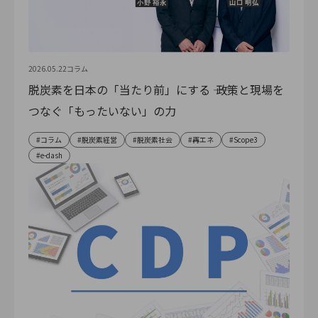
2026.05.22
コラム
脱炭素を日本の「当たり前」にする ―― 政策と現場を
つなぐ「もったいない」の力
コラム
脱炭素経営
脱炭素社会
再エネ
Scope3
e-dash