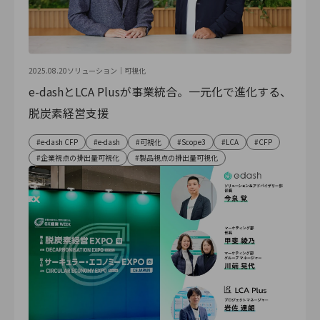
2025.08.20
ソリューション｜
可視化
e-dashとLCA Plusが事業統合。一元化で進化する、
脱炭素経営支援
e-dash CFP
e-dash
可視化
Scope3
LCA
CFP
企業視点の排出量可視化
製品視点の排出量可視化