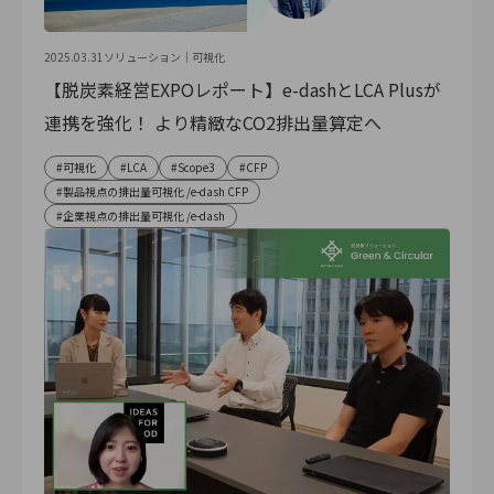
2025.03.31
ソリューション｜
可視化
【脱炭素経営EXPOレポート】e-dashとLCA Plusが
連携を強化！ より精緻なCO2排出量算定へ
可視化
LCA
Scope3
CFP
製品視点の排出量可視化 /e-dash CFP
企業視点の排出量可視化 /e-dash