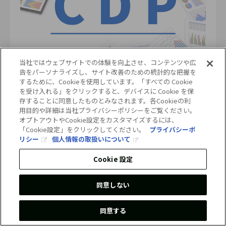
当社ではウェブサイトでの体験を向上させ、コンテンツや広
告をパーソナライズし、サイト改善のための統計的な把握を
2025.08.26
ソリューション｜
可視化
するために、Cookieを使用しています。「すべての Cookie
を受け入れる」をクリックすると、デバイスに Cookie を保
CDPとは？企業が取り組むメリットと日本企業の回
存することに同意したものとみなされます。各Cookieの利
答状況を徹底解説
用目的や詳細は当社プライバシーポリシーをご覧ください。
オプトアウトやCookie設定をカスタマイズするには、
脱炭素社会
脱炭素経営
企業の取り組み
コラム
「Cookie設定」をクリックしてください。
プライバシーポ
リシー
個人情報の取扱いについて
サステナビリティ
Cookie 設定
同意しない
同意する