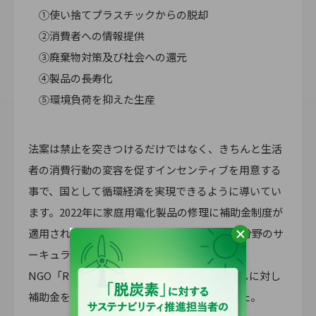
①使い捨てプラスチックからの脱却
②消費者への情報提供
③廃棄物対策及び社会への還元
④製品の長寿化
⑤環境負荷を抑えた生産
法案は禁止を突きつけるだけではなく、きちんと生活
者の消費行動の変容を促すインセンティブを用意する
事で、国として循環経済を実現できるように導いてい
ます。2022年に家庭用電化製品の修理に補助金制度が
適用され、2023年にフランスでファッション分野のサ
ーキュラーエコノミーを推進するの
NGO「Refashion」運営のもと服や靴のお直しに対し
補助金を支給するという仕組みが確立しました。