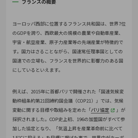
フランスの概要
ヨーロッパ西部に位置するフランス共和国は、世界7位
のGDPを誇り、西欧最大の規模の農業や自動車産業、
宇宙・航空産業、原子力産業等の先端産業が特徴的で
す。国力はさることながら、国連常任理事国としての
国連での立場も、フランスを世界的に影響力のある国
にしているといえます。
例えば、2015年に首都パリで開催された「国連気候変
動枠組条約第21回締約国会議（COP21）」では、気候
変動に関する目標や取組みを定めた「
パリ協定
」が
採択されました。COP史上初、196の加盟国がすべて参
加した協定となり、「気温上昇を産業革命前に比べて
1.5℃に抑える」を目標に掲げた事で、世界中がカーボ