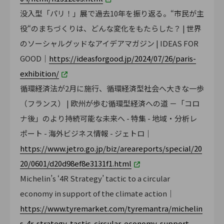
没入型「パリ！」展で過去10年を振り返る。“市民が主
役“のまちづくりは、どんな変化をもたらした？ | 世界
のソーシャルグッドなアイデアマガジン | IDEAS FOR
GOOD｜
https://ideasforgood.jp/2024/07/26/paris-
exhibition/
循環経済法が2月に施行、循環経済型社会へ大きな一歩
（フランス） | 欧州が歩む循環型経済への道 －「コロ
ナ後」のより持続可能な未来へ - 特集 - 地域・分析レ
ポート - 海外ビジネス情報 - ジェトロ｜
https://www.jetro.go.jp/biz/areareports/special/20
20/0601/d20d98ef8e3131f1.html
Michelin’s ‘4R Strategy’ tactic to a circular
economy in support of the climate action｜
https://www.tyremarket.com/tyremantra/michelin
s-4r-strategy-tactic-circular-economy-support-