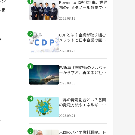
レジ
1
Power-to-X時代到来。世界
初のe-メタノール商業プラ
いま
ントが始動
2025.08.13
2
CDPとは？企業が取り組む
メリットと日本企業の回答
解
状況を徹底解説
2025.08.26
3
EV新車比率97%のノルウェ
ーから学ぶ、再エネと社会
設計のヒント
2025.08.05
4
世界の発電割合とは？各国
の発電方法やエネルギー政
策の特徴を解説
2025.09.24
て
5
米国のバイオ燃料戦略。ト