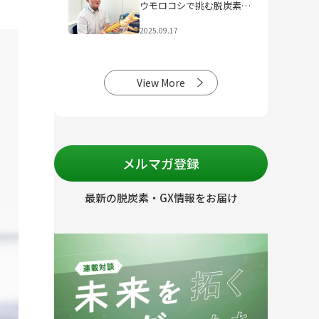
ウモロコシで挑む脱炭素社
会
2025.09.17
View More
メルマガ登録
最新の脱炭素・GX情報をお届け