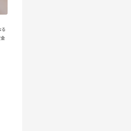
なる
資金