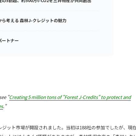
の5割超、約500万t-CO2を三井物産が共同創出
ら考える 森林J-クレジットの魅力
パートナー
see "
Creating 5 million tons of "Forest J-Credits" to protect and
es
."
クレジット市場が開設されました。当初は188社の参加でしたが、現