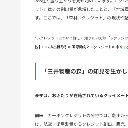
286社と盛り上がりを見せ始めています。J-ク
ット」はその創出量が急増したことと、「地域
す。ここでは、「森林J-クレジット」の現状や
*J-クレジットについて詳しく知りたい方は「
J-クレ
説】CO2排出権取引の国際動向とJ-クレジットの未来
「三井物産の森」の知見を生かし
――まずは、おふたりが在籍されているクライメ
前田
カーボンクレジットの分野では、創出から
は、航空・衛星測量からクレジット創出、販売