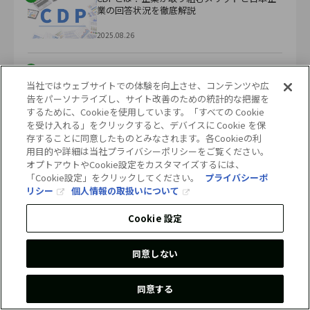
業の回答状況を徹底解説
2025.08.26
3
EV新車比率97%のノルウェーから学ぶ、再エ
ネと社会設計のヒント
当社ではウェブサイトでの体験を向上させ、コンテンツや広
告をパーソナライズし、サイト改善のための統計的な把握を
2025.08.05
するために、Cookieを使用しています。「すべての Cookie
を受け入れる」をクリックすると、デバイスに Cookie を保
存することに同意したものとみなされます。各Cookieの利
4
世界の発電割合とは？各国の発電方法やエネ
用目的や詳細は当社プライバシーポリシーをご覧ください。
ルギー政策の特徴を解説
オプトアウトやCookie設定をカスタマイズするには、
「Cookie設定」をクリックしてください。
プライバシーポ
2025.09.24
リシー
個人情報の取扱いについて
Cookie 設定
5
米国のバイオ燃料戦略。トウモロコシで挑む
脱炭素社会
同意しない
2025.09.17
同意する
View More