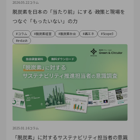
2026.05.22
コラム
脱炭素を日本の「当たり前」にする ―― 政策と現場を
つなぐ「もったいない」の力
コラム
脱炭素経営
脱炭素社会
再エネ
Scope3
e-dash
2025.01.16
コラム
「脱炭素」に対するサステナビリティ担当者の意識