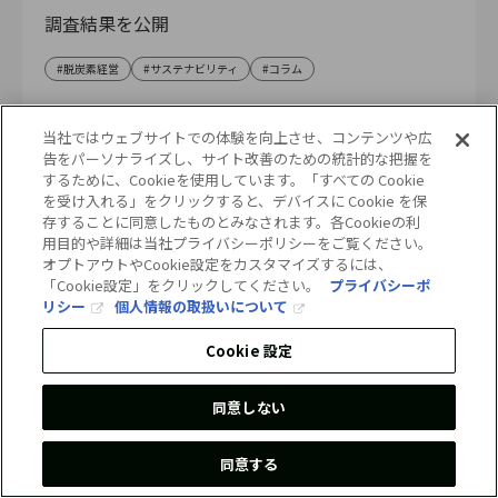
調査結果を公開
脱炭素経営
サステナビリティ
コラム
当社ではウェブサイトでの体験を向上させ、コンテンツや広
告をパーソナライズし、サイト改善のための統計的な把握を
するために、Cookieを使用しています。「すべての Cookie
を受け入れる」をクリックすると、デバイスに Cookie を保
コラムランキング
(過去3カ月)
存することに同意したものとみなされます。各Cookieの利
用目的や詳細は当社プライバシーポリシーをご覧ください。
オプトアウトやCookie設定をカスタマイズするには、
1
Power-to-X時代到来。世界初のe-メタノール
「Cookie設定」をクリックしてください。
プライバシーポ
商業プラントが始動
リシー
個人情報の取扱いについて
2025.08.13
Cookie 設定
2
CDPとは？企業が取り組むメリットと日本企
同意しない
業の回答状況を徹底解説
同意する
2025.08.26