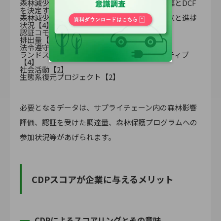
森林減少なし、転換なし（DCF）の状態の指標とDCF
を決定する方法【5】
森林減少なし、転換なし（DCF）に向けた現状と進捗
状況【4】
認証コモディティの販売量【2】
排出量【2】
法令遵守【1】
ランドスケープ・管轄アプローチとイニシアティブ
【4】
社会活動【2】
生態系復元プロジェクト【2】
必要となるデータは、サプライチェーン内の森林影響
評価、認証を受けた調達量、森林保護プログラムへの
参加状況等があげられます。
CDPスコアが企業に与えるメリット
CDPによるスコアリングとその意味