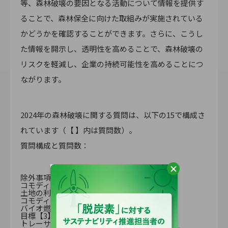
等、森林破壊の要因となる活動について情報を提供す
ることで、森林保全に向けた取組みが実施されている
かどうかを確認することができます。さらに、こうし
た情報を開示し、透明性を高めることで、森林破壊の
リスクを軽減し、企業の持続可能性を高めることにつ
ながります。
2024年の森林破壊に関する質問は、以下の15で構成さ
れています（【 】内は質問数）。
質問構成と質問数：
除外事項【2】
コモディティ量データ【2】
土地の利用面積量と所在地【3】
コモディティ調達場所【1】
バイオ燃料【2】
目標【3】
トレーサビリティ【2】