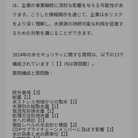
は、企業の事業継続に深刻な影響を与える可能性があ
ります。こうした情報開示を通じて、企業は水リスク
をより深く理解し、水資源の持続可能な利用を促進す
るための対策を講じることができます。
2024年の水セキュリティに関する質問は、以下の13で
構成されています（【 】内は質問数）。
質問構成と質問数：
除外事項【3】
総量【1】
水ストレス地域からの取水【1】
水源別の総取水量【1】
放流先別排水量【1】
処理方法別排水量【1】
水への排出【1】
施設レベルの水会計と検証【2】
CDPサプライチェーンメンバーに及ぼす影響【2】
水の効率と水の原単位【2】