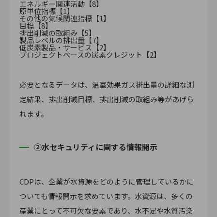
エネルギー関連活動【8】
原単位指標【1】
その他の気候関連指標【1】
目標【8】
排出削減の取組み【5】
製品レベルの排出量【7】
低炭素製品・サービス【2】
プロジェクトベースの炭素クレジット【2】
必要となるデータは、温室効果ガス排出量の詳細な測
定結果、排出削減目標、排出削減の取組み等があげら
れます。
②水セキュリティに関する情報開示
CDPは、企業が水資源をどのように管理しているかに
ついても情報開示を求めています。水資源は、多くの
産業にとって不可欠な要素であり、水不足や水質汚染