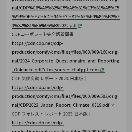
nal/CDP%E6%A6%82%E8%A6%81%E3%81%A8%E5
%9B%9E%E7%AD%94%E3%81%AE%E9%80%B2%E
3%82%81%E6%96%B92022.pdf
CDPコーポレート完全版質問書｜
https://cdn.cdp.net/cdp-
production/comfy/cms/files/files/000/009/160/origi
nal/2024_Corporate_Questionnaire_and_Reporting
_Guidance.pdf?utm_source=chatgpt.com
CDP 気候変動 レポート 2023: 日本版｜
https://cdn.cdp.net/cdp-
production/comfy/cms/files/files/000/009/502/origi
nal/CDP2023_Japan_Report_Climate_0319.pdf
CDP フォレスト レポート 2023: 日本版｜
https://cdn.cdp.net/cdp-
production/comfy/cms/files/files/000/009/002/origi