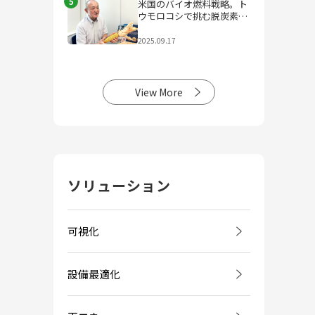
5
米国のバイオ燃料戦略。ト
ウモロコシで挑む脱炭素社
会
2025.09.17
View More
ソリューション
可視化
設備最適化