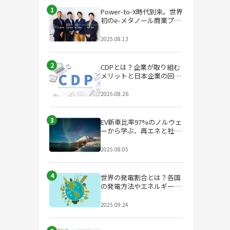
1
Power-to-X時代到来。世界
初のe-メタノール商業プラ
ントが始動
2025.08.13
2
CDPとは？企業が取り組む
メリットと日本企業の回答
状況を徹底解説
2025.08.26
3
EV新車比率97%のノルウェ
ーから学ぶ、再エネと社会
設計のヒント
2025.08.05
4
世界の発電割合とは？各国
の発電方法やエネルギー政
策の特徴を解説
2025.09.24