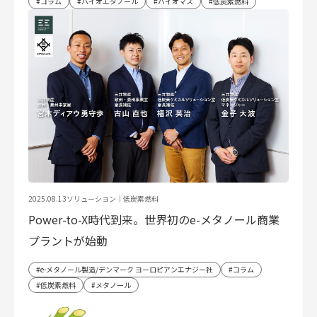
コラム
バイオエタノール
バイオマス
低炭素燃料
2025.08.13
ソリューション｜
低炭素燃料
Power-to-X時代到来。世界初のe-メタノール商業
プラントが始動
e-メタノール製造/デンマーク ヨーロピアンエナジー社
コラム
低炭素燃料
メタノール