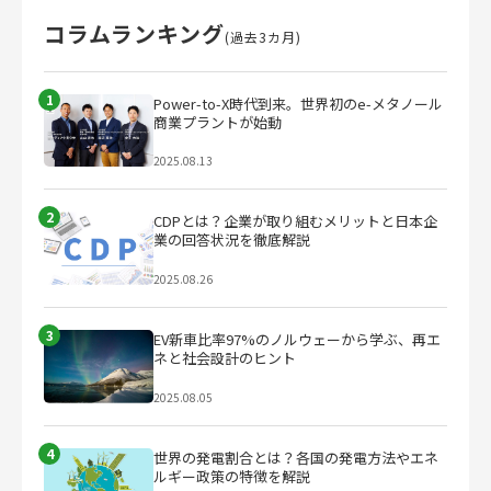
コラムランキング
(過去3カ月)
1
Power-to-X時代到来。世界初のe-メタノール
商業プラントが始動
2025.08.13
2
CDPとは？企業が取り組むメリットと日本企
業の回答状況を徹底解説
2025.08.26
3
EV新車比率97%のノルウェーから学ぶ、再エ
ネと社会設計のヒント
2025.08.05
4
世界の発電割合とは？各国の発電方法やエネ
ルギー政策の特徴を解説