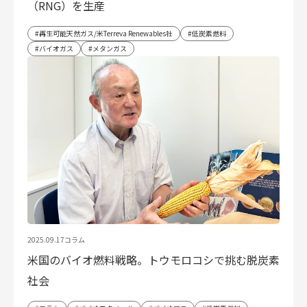
（RNG）を生産
再生可能天然ガス/米Terreva Renewables社
低炭素燃料
バイオガス
メタンガス
2025.09.17
コラム
米国のバイオ燃料戦略。トウモロコシで挑む脱炭素
社会