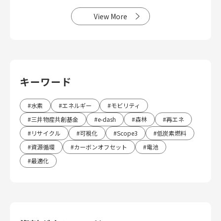
View More
キーワード
水素
エネルギー
モビリティ
三井物産共創基金
e-dash
森林
再エネ
リサイクル
可視化
Scope3
低炭素燃料
資源循環
カーボンオフセット
電池
最適化