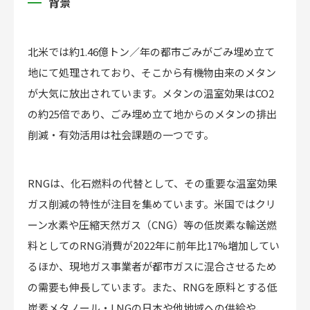
背景
北米では約1.46億トン／年の都市ごみがごみ埋め立て
地にて処理されており、そこから有機物由来のメタン
が大気に放出されています。メタンの温室効果はCO2
の約25倍であり、ごみ埋め立て地からのメタンの排出
削減・有効活用は社会課題の一つです。
RNGは、化石燃料の代替として、その重要な温室効果
ガス削減の特性が注目を集めています。米国ではクリ
ーン水素や圧縮天然ガス（CNG）等の低炭素な輸送燃
料としてのRNG消費が2022年に前年比17%増加してい
るほか、現地ガス事業者が都市ガスに混合させるため
の需要も伸長しています。また、RNGを原料とする低
炭素メタノール・LNGの日本や他地域への供給や、